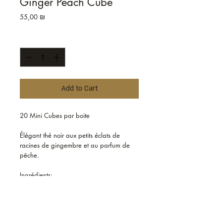
Ginger Peach Cube
Price
55,00 ₪
Quantity
*
Add to Cart
20 Mini Cubes par boite

Élégant thé noir aux petits éclats de 
racines de gingembre et au parfum de 
pêche.

Ingrédients:

Thé noir, Arôme de pêche, Racine de 
gingembre